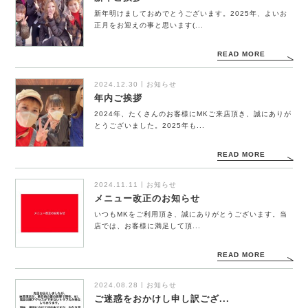
新年明けましておめでとうございます。2025年、よいお
正月をお迎えの事と思います(...
READ MORE
2024.12.30
お知らせ
年内ご挨拶
2024年、たくさんのお客様にMKご来店頂き、誠にありが
とうございました。2025年も...
HOME
READ MORE
2024.11.11
お知らせ
NEWS
メニュー改正のお知らせ
いつもMKをご利用頂き、誠にありがとうございます。当
店では、お客様に満足して頂...
STAFF BLOG
READ MORE
CONCEPT
2024.08.28
お知らせ
ご迷惑をおかけし申し訳ござ...