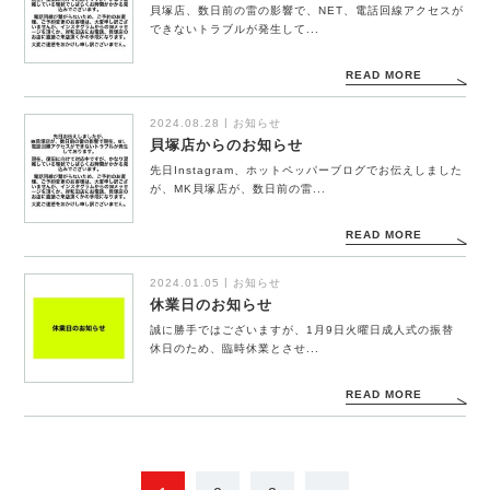
貝塚店、数日前の雷の影響で、NET、電話回線アクセスが
STAFF
できないトラブルが発生して...
READ MORE
MENU
2024.08.28
お知らせ
貝塚店からのお知らせ
RECRUIT
先日Instagram、ホットペッパーブログでお伝えしました
が、MK貝塚店が、数日前の雷...
CATALOG
READ MORE
SALON INFO
2024.01.05
お知らせ
休業日のお知らせ
誠に勝手ではございますが、1月9日火曜日成人式の振替
休日のため、臨時休業とさせ...
READ MORE